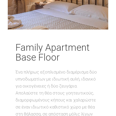
Family Apartment
Base Floor
Ένα πλήρως εξοπλισμένο διαμέρισμα δύο
υπνοδωματίων με ιδιωτική αυλή, ιδανικό
για οικογένειες ή δύο ζευγάρια.
Απολαύστε τη θέα στους γοητευτικούς,
διαμορφωμένους κήπους και χαλαρώστε
σε έναν ιδιωτικό καθιστικό χώρο με θέα
στη θάλασσα, σε απόσταση μόλις λίγων